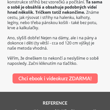
konstrukce střihů bez vzorečků a počítání.
Ta sama
o sobě je obsáhlá a obsahuje podobných videí
hned několik. Tričkem totiž nekončíme.
Známe
cestu, jak rýsovat i střihy na halenku, kalhoty,
legíny, nebo třeba pánskou košili - také bez potu,
krve a kalkulačky.
Ano, slyšíš dobře! Nejen na dámy, ale i na pány a
dokonce i děti (ty větší - cca od 120 cm výšky) je
naše metoda vhodná.
Věřím, že dneškem to nekončí a neslyšíme o sobě
naposledy. Začni kliknutím na tlačítko.
Chci ebook i videokurz ZDARMA!
REFERENCE