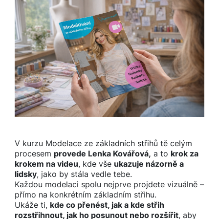
V kurzu Modelace ze základních střihů tě celým
procesem
p
rovede Lenka Kovářová,
a to
krok za
krokem na videu
, kde vše
ukazuje názorně a
lidsky
, jako by stála vedle tebe.
Každou modelaci spolu nejprve projdete vizuálně –
přímo na konkrétním základním střihu.
Ukáže ti,
kde co přenést, jak a kde střih
rozstřihnout, jak ho posunout nebo rozšířit
, aby