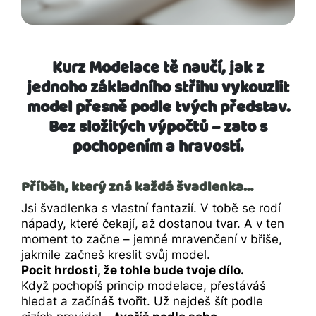
Kurz Modelace tě naučí, jak z
jednoho základního střihu vykouzlit
model přesně podle tvých představ.
Bez složitých výpočtů – zato s
pochopením a hravostí.
Příběh, který zná každá švadlenka…
Jsi švadlenka s vlastní fantazií. V tobě se rodí
nápady, které čekají, až dostanou tvar. A v ten
moment to začne – jemné mravenčení v břiše,
jakmile začneš kreslit svůj model.
Pocit hrdosti, že tohle bude tvoje dílo.
Když pochopíš princip modelace, přestáváš
hledat a začínáš tvořit. Už nejdeš šít podle