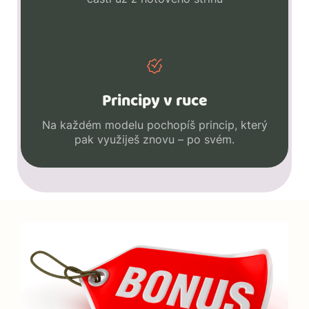
Principy v ruce
Na každém modelu pochopíš princip, který
pak využiješ znovu – po svém.