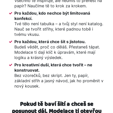
Všechno tě inspiruje, ale neumíš to přenést na
papír? Naučíme tě to krok za krokem.
Pro každou, kdo nechce být limitovaná
konfekcí.
Tvé tělo není tabulka – a tvůj styl není katalog.
Nauč se tvořit střihy, které padnou tobě i
tvému vkusu.
Pro každou, která chce šít s jistotou.
Budeš vědět, proč co děláš. Přestaneš tápat.
Modelace ti dají klíč k úpravám, které mají
logiku a krásný výsledek.
Pro kreativní duši, která chce tvořit – ne
konstruovat.
Bez vzorečků, bez skript. Jen ty, papír,
základní střih a jasný návod, jak ho proměnit v
nový kousek.
Pokud tě baví šití a chceš se
posunout dál, Modelace ti otevřou