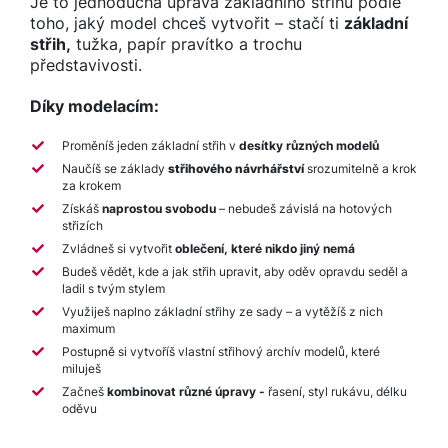
Je to jednoduchá úprava základního střihu podle
toho, jaký model chceš vytvořit – stačí ti
základní
střih,
tužka, papír pravítko a trochu
představivosti.
Díky modelacím:
Proměníš jeden základní střih v
desítky různých modelů
Naučíš se základy
střihového návrhářství
srozumitelně a krok
za krokem
Získáš
naprostou svobodu
– nebudeš závislá na hotových
střizích
Zvládneš si vytvořit
oblečení, které nikdo jiný nemá
Budeš vědět, kde a jak střih upravit, aby oděv opravdu seděl a
ladil s tvým stylem
Využiješ naplno základní střihy ze sady – a vytěžíš z nich
maximum
Postupně si vytvoříš vlastní střihový archív modelů, které
miluješ
Začneš
kombinovat různé úpravy -
řasení, styl rukávu, délku
oděvu