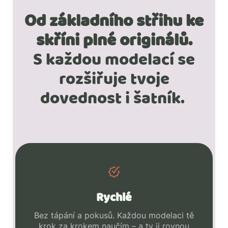
Od základního střihu ke
skříni plné originálů.
S každou modelací se
rozšiřuje tvoje
dovednost i šatník.
Rychlé
Bez tápání a pokusů. Každou modelaci tě
krok za krokem naučím – a ty ji rovnou