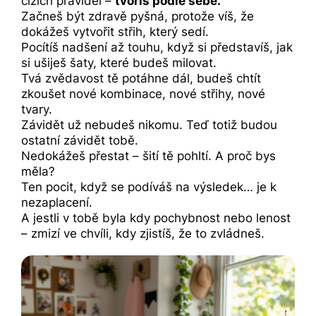
cizích pravidel –
tvoříš podle sebe.
Začneš být zdravě pyšná, protože víš, že
dokážeš vytvořit střih, který sedí.
Pocítíš nadšení až touhu, když si představíš, jak
si ušiješ šaty, které budeš milovat.
Tvá zvědavost tě potáhne dál, budeš chtít
zkoušet nové kombinace, nové střihy, nové
tvary.
Závidět už nebudeš nikomu. Teď totiž budou
ostatní závidět tobě.
Nedokážeš přestat – šití tě pohltí. A proč bys
měla?
Ten pocit, když se podíváš na výsledek… je k
nezaplacení.
A jestli v tobě byla kdy pochybnost nebo lenost
– zmizí ve chvíli, kdy zjistíš, že to zvládneš.