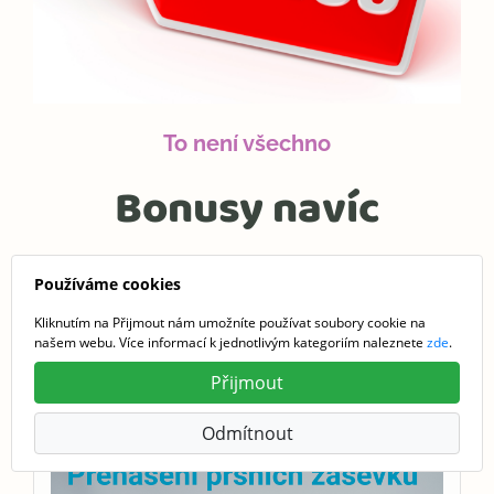
To není všechno
Bonusy navíc
Ke kurzu modelací od nás
zdarma
dostaneš další
Používáme cookies
bonusy.
Kliknutím na Přijmout nám umožníte používat soubory cookie na
našem webu. Více informací k jednotlivým kategoriím naleznete
zde
.
Přijmout
Odmítnout