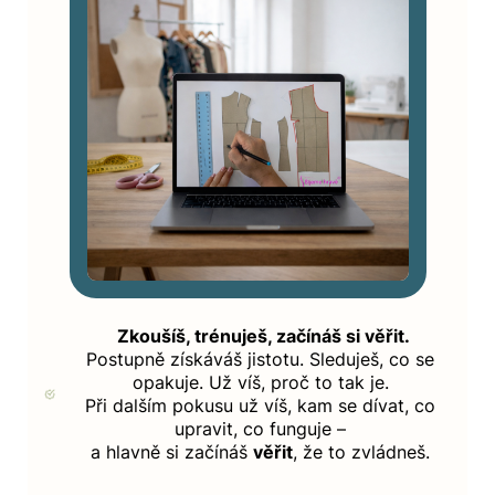
Zkoušíš, trénuješ, začínáš si věřit.
Postupně získáváš jistotu. Sleduješ, co se
opakuje. Už víš, proč to tak je.
Při dalším pokusu už víš, kam se dívat, co
upravit, co funguje –
a hlavně si začínáš
věřit
, že to zvládneš.