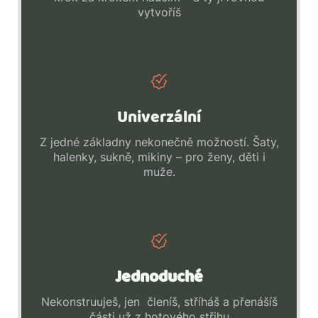
vytvoříš
Univerzální
Z jedné základny nekonečně možností. Šaty,
halenky, sukně, mikiny – pro ženy, děti i
muže.
Jednoduché
Nekonstruuješ, jen členíš, stříháš a přenášíš
části už z hotového střihu