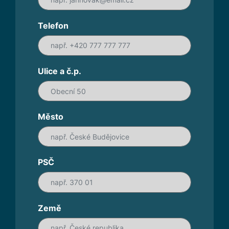
Telefon
Ulice a č.p.
Město
PSČ
Země