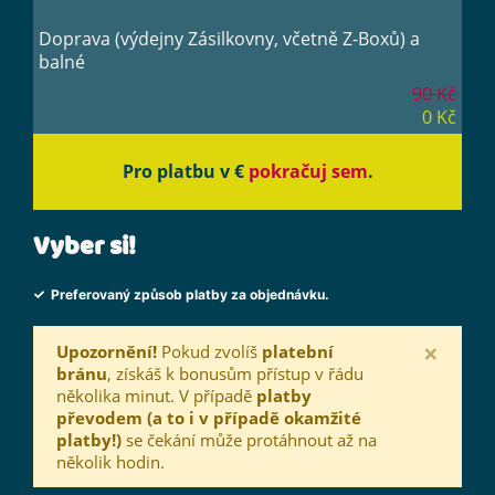
Doprava (výdejny Zásilkovny, včetně Z-Boxů) a
balné
90 Kč
0 Kč
Pro platbu v €
pokračuj sem
.
Vyber si!
Preferovaný způsob platby za objednávku.
×
Upozornění!
Pokud zvolíš
platební
bránu
, získáš k bonusům přístup v řádu
několika minut. V případě
platby
převodem (a to i v případě okamžité
platby!)
se čekání může protáhnout až na
několik hodin.