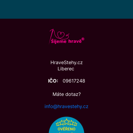
HraveStehy.cz
Liberec
IČO:
09617248
Máte dotaz?
info@hravestehy.cz