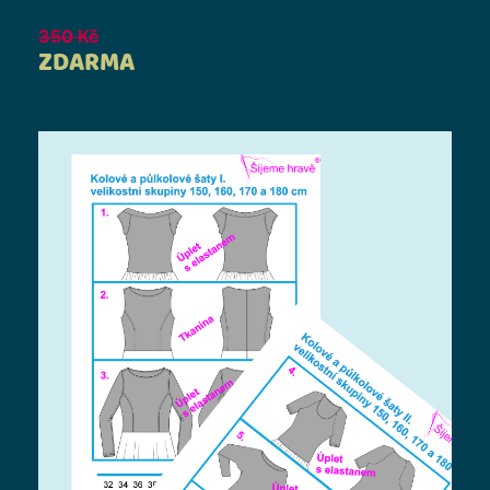
350
Kč
ZDARMA